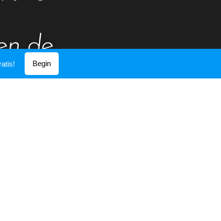
ren de
Begin
atis!
 Blues,