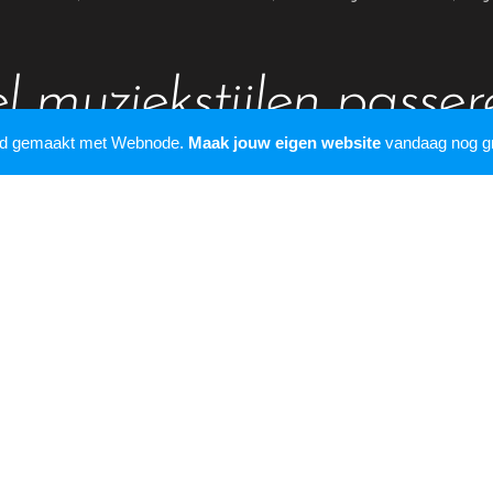
l muziekstijlen passe
rd gemaakt met Webnode.
Maak jouw eigen website
vandaag nog gr
Americana, Rhythm en
Country, Latin etc.