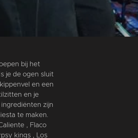
oepen bij het
s je de ogen sluit
t kippenvel en een
lzitten en je
ingrediënten zijn
iesta te maken.
aliente , Flaco
psy kings , Los