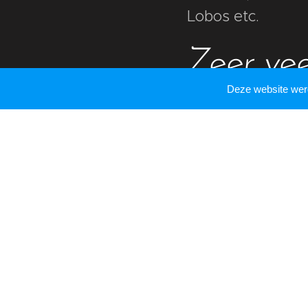
Lobos etc.
Zeer vee
Deze website we
revue ; 
Texmex, 